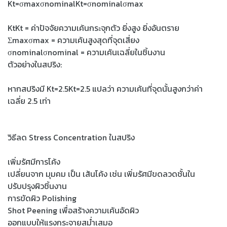
Kt=σmaxσnominalKt​=σnominal​σmax​​
KtKt​ = ค่าปัจจัยความเค้นกระจุกตัว ยิ่งสูง ยิ่งอันตราย
Σmaxσmax​ = ความเค้นสูงสุดที่จุดเสี่ยง
σnominalσnominal​ = ความเค้นเฉลี่ยในชิ้นงาน
ตัวอย่างในสปริง:
หากสปริงมี Kt=2.5Kt​=2.5 แปลว่า ความเค้นที่จุดนั้นสูงกว่าค่า
เฉลี่ย 2.5 เท่า
วิธีลด Stress Concentration ในสปริง
เพิ่มรัศมีการโค้ง
เปลี่ยนจาก มุมคม เป็น เส้นโค้ง เช่น เพิ่มรัศมีขดลวดชั้นใน
ปรับปรุงผิวชิ้นงาน
การขัดผิว Polishing
Shot Peening เพื่อสร้างความเค้นอัดผิว
ออกแบบให้แรงกระจายสม่ำเสมอ