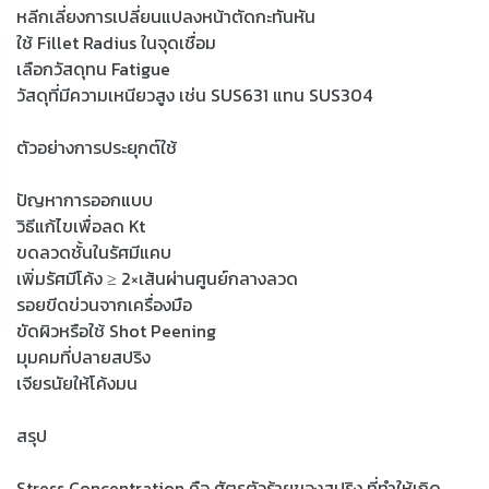
หลีกเลี่ยงการเปลี่ยนแปลงหน้าตัดกะทันหัน
ใช้ Fillet Radius ในจุดเชื่อม
เลือกวัสดุทน Fatigue
วัสดุที่มีความเหนียวสูง เช่น SUS631 แทน SUS304
ตัวอย่างการประยุกต์ใช้
ปัญหาการออกแบบ
วิธีแก้ไขเพื่อลด Kt
ขดลวดชั้นในรัศมีแคบ
เพิ่มรัศมีโค้ง ≥ 2×เส้นผ่านศูนย์กลางลวด
รอยขีดข่วนจากเครื่องมือ
ขัดผิวหรือใช้ Shot Peening
มุมคมที่ปลายสปริง
เจียรนัยให้โค้งมน
สรุป
Stress Concentration คือ ศัตรูตัวร้ายของสปริง ที่ทำให้เกิด