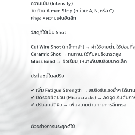
ความเข้ม (Intensity)
วัดด้วย Almen Strip (หน่วย: A, N, หรือ C)
ค่าสูง = ความเค้นอัดลึก
วัสดุที่ใช้เป็น Shot
Cut Wire Shot (เหล็กกล้า) → ค่าใช้จ่ายต่ำ, ใช้บ่อยที่
Ceramic Shot → ทนทาน, ใช้กับสปริงเกรดสูง
Glass Bead → ผิวเรียบ, เหมาะกับสปริงขนาดเล็ก
ประโยชน์ในสปริง
✔ เพิ่ม Fatigue Strength → สปริงรับแรงซ้ำๆ ได้นาน
✔ ปิดรอยขีดข่วน (Microcracks) → ลดจุดเริ่มต้นก
✔ ปรับสมบัติผิว → เพิ่มความต้านทานการสึกหรอ
ตัวอย่างการประยุกต์ใช้