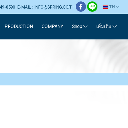
-749-8590 E-MAIL : INFO@SPRING.CO.TH
TH
PRODUCTION
COMPANY
Shop
เพิ่มเติม